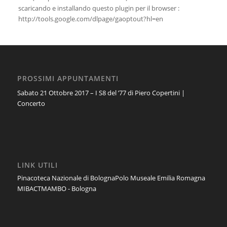
scaricando e installando questo plugin per il browser :
http://tools.google.com/dlpage/gaoptout?hl=en
PROSSIMI APPUNTAMENTI
Sabato 21 Ottobre 2017 – I S8 del ’77 di Piero Copertini |
Concerto
LINK UTILI
Pinacoteca Nazionale di Bologna
Polo Museale Emilia Romagna
MIBACT
MAMBO - Bologna